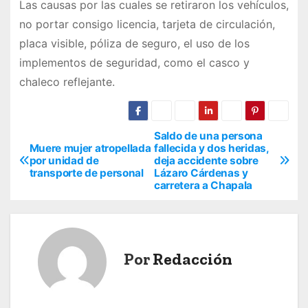
Las causas por las cuales se retiraron los vehículos,
no portar consigo licencia, tarjeta de circulación,
placa visible, póliza de seguro, el uso de los
implementos de seguridad, como el casco y
chaleco reflejante.
Saldo de una persona
N
Muere mujer atropellada
fallecida y dos heridas,
por unidad de
deja accidente sobre
a
transporte de personal
Lázaro Cárdenas y
carretera a Chapala
v
e
g
Por
Redacción
a
c