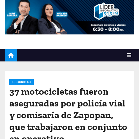
o
SEGURIDAD
37 motocicletas fueron
aseguradas por policía vial
y comisaría de Zapopan,
que trabajaron en conjunto
en operativo