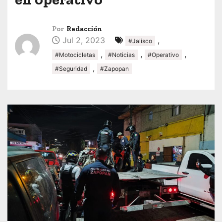
Por
Redacción
Jul 2, 2023
,
#Jalisco
,
,
,
#Motocicletas
#Noticias
#Operativo
,
#Seguridad
#Zapopan