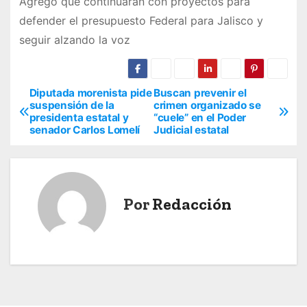
Agregó que continuarán con proyectos para
defender el presupuesto Federal para Jalisco y
seguir alzando la voz
Diputada morenista pide
Buscan prevenir el
N
suspensión de la
crimen organizado se
presidenta estatal y
“cuele” en el Poder
a
senador Carlos Lomelí
Judicial estatal
v
e
Por
Redacción
g
a
c
i