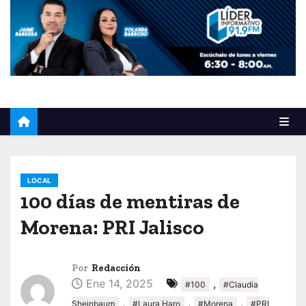
o
LOCAL
100 días de mentiras de
Morena: PRI Jalisco
Por
Redacción
Ene 14, 2025
,
#100
#Claudia
,
,
,
Sheinbaum
#Laura Haro
#Morena
#PRI